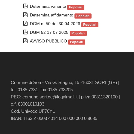
p
Determina variante
Popolari
d
p
Determina affidamento
Popolari
f
d
p
DGM n. 50 del 30.04.2026
Popolari
f
d
p
DGM 52 17 07 2025
Popolari
f
d
p
AVVISO PUBBLICO
Popolari
f
d
f
Comune di Sori - Via G. Stagno, 19 -16031 SORI (GE) |
tel. 0185.7331 fax 0185.733205
PEC:
comune.sori.ge@legalmail.it
| p.iva 00811320100 |
c.f. 83001010103
Cod. Univoco UF76YL
IBAN: IT63 Z 0503 4014 000 000 000 0 8685