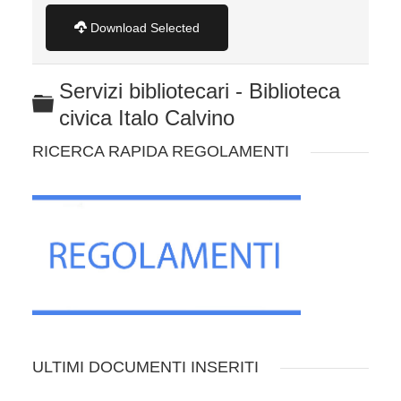
Download Selected
Servizi bibliotecari - Biblioteca
C
civica Italo Calvino
a
RICERCA RAPIDA REGOLAMENTI
r
t
e
l
l
a
ULTIMI DOCUMENTI INSERITI