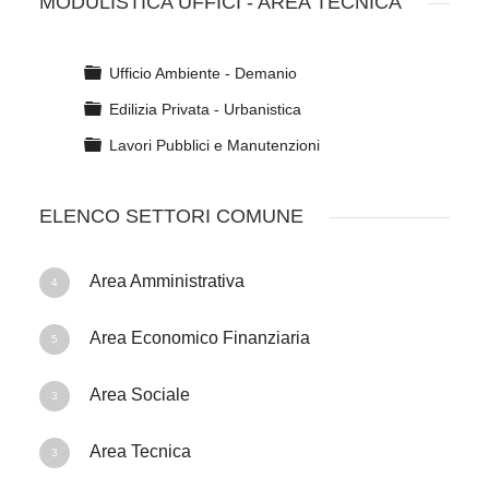
MODULISTICA UFFICI - AREA TECNICA
C
Ufficio Ambiente - Demanio
a
C
Edilizia Privata - Urbanistica
r
a
t
C
Lavori Pubblici e Manutenzioni
r
e
a
t
l
r
e
l
ELENCO SETTORI COMUNE
t
l
a
e
l
l
a
Area Amministrativa
l
4
a
Area Economico Finanziaria
5
Area Sociale
3
Area Tecnica
3